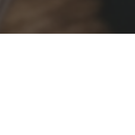
WORDPRESS
HANDS‑ON
Este curso e‑learning foi criado para quem quer